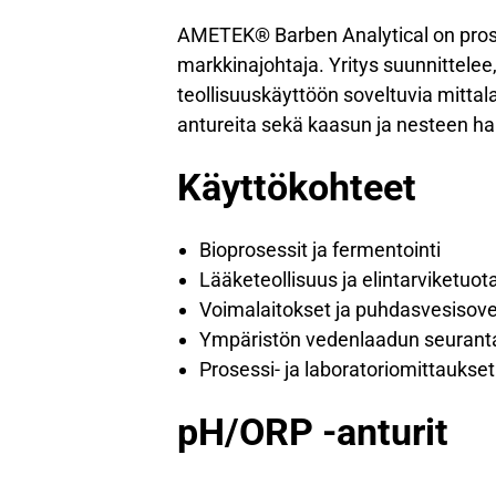
AMETEK® Barben Analytical on prose
markkinajohtaja. Yritys suunnittelee
teollisuuskäyttöön soveltuvia mittala
antureita sekä kaasun ja nesteen hap
Käyttökohteet
Bioprosessit ja fermentointi
Lääketeollisuus ja elintarviketuot
Voimalaitokset ja puhdasvesisove
Ympäristön vedenlaadun seurant
Prosessi- ja laboratoriomittaukset
pH/ORP -anturit