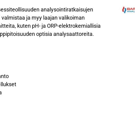
ssiteollisuuden analysointiratkaisujen
, valmistaa ja myy laajan valikoiman
itteita, kuten pH- ja ORP-elektrokemiallisia
pipitoisuuden optisia analysaattoreita.
anto
llukset
a