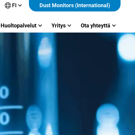
FI
Dust Monitors (International)
Avaa
alavalikko
Huoltopalvelut
Yritys
Ota yhteyttä