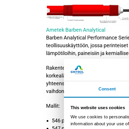
Ametek Barben Analytical
Barben Analytical Performance Serie
teollisuuskäyttöön, jossa perinteiset
lämpötiloihin, paineisiin ja kemiallise
Rakenteessa hyödynnetään patentoit
korkealämpötilakaapelia ja erikoisval
yhteensopivuus useimpien pH-mittau
Consent
vaihdon ilman muutoksia olemassa ole
Mallit:
This website uses cookies
We use cookies to personalis
546 pH/ORP -anturi
information about your use of
547 pH/ORP -anturi