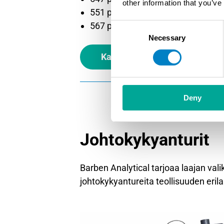
other information that you’ve
551 pH/ORP -anturi
567 pH/ORP -anturi
Consent
Necessary
Selection
Katso tekniset tiedot
Deny
Johtokykyanturit
Barben Analytical tarjoaa laajan val
johtokykyantureita teollisuuden erilai