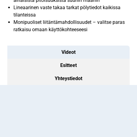
alhaisista pitoisuuksista suuriin määriin
Lineaarinen vaste takaa tarkat pölytiedot kaikissa
tilanteissa
Monipuoliset liitäntämahdollisuudet – valitse paras
ratkaisu omaan käyttökohteeseesi
Videot
Esitteet
Yhteystiedot