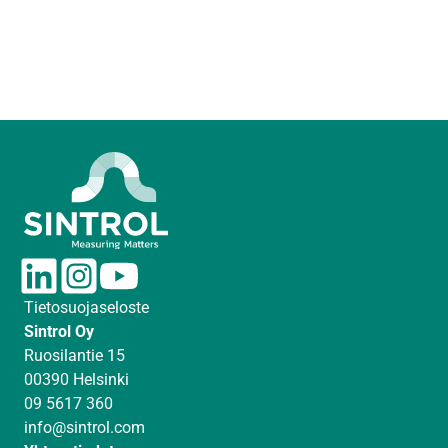
L
I
Y
i
n
o
Tietosuojaseloste
n
s
u
Sintrol Oy
k
t
T
Ruosilantie 15
e
a
u
00390 Helsinki
d
g
b
09 5617 360
I
r
e
info@sintrol.com
n
a