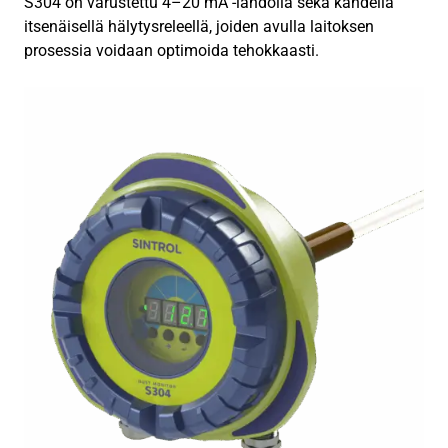
S304 on varustettu 4–20 mA -lähdöllä sekä kahdella
itsenäisellä hälytysreleellä, joiden avulla laitoksen
prosessia voidaan optimoida tehokkaasti.