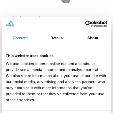
Toimintaperiaate
Kun kiinteät hiukkaset osuvat tai tulevat lähelle
eristettyä sondia, ne indusoivat siihen sähkövarauksen.
Consent
Details
About
Tämä ilmiö vahvistetaan ja muunnetaan signaaliksi,
joka on verrannollinen pölypitoisuuteen. Signaali
koostuu kahdesta osasta:
This website uses cookies
We use cookies to personalise content and ads, to
DC-komponentti
, joka syntyy hiukkasten osuessa
provide social media features and to analyse our traffic.
anturiin (perinteinen tribosähköinen signaali).
We also share information about your use of our site with
AC-komponentti
, joka syntyy sekä hiukkasten
our social media, advertising and analytics partners who
kosketuksesta että niiden kulkiessa sondin läheltä.
may combine it with other information that you’ve
provided to them or that they’ve collected from your use
Kehittyneiden algoritmien ja signaalinsuodatuksen
of their services.
ansiosta
Inductive Electrification
-menetelmä tuottaa
erittäin tarkkoja mittaustuloksia.