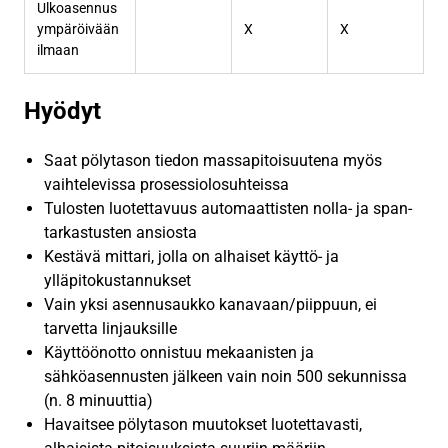
Ulkoasennus
ympäröivään
X
X
ilmaan
Hyödyt
Saat pölytason tiedon massapitoisuutena myös
vaihtelevissa prosessiolosuhteissa
Tulosten luotettavuus automaattisten nolla- ja span-
tarkastusten ansiosta
Kestävä mittari, jolla on alhaiset käyttö- ja
ylläpitokustannukset
Vain yksi asennusaukko kanavaan/piippuun, ei
tarvetta linjauksille
Käyttöönotto onnistuu mekaanisten ja
sähköasennusten jälkeen vain noin 500 sekunnissa
(n. 8 minuuttia)
Havaitsee pölytason muutokset luotettavasti,