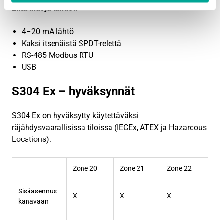
Liitännät ja lähdöt:
4–20 mA lähtö
Kaksi itsenäistä SPDT-relettä
RS-485 Modbus RTU
USB
S304 Ex – hyväksynnät
S304 Ex on hyväksytty käytettäväksi
räjähdysvaarallisissa tiloissa (IECEx, ATEX ja Hazardous
Locations):
Zone 20
Zone 21
Zone 22
Sisäasennus
X
X
X
kanavaan