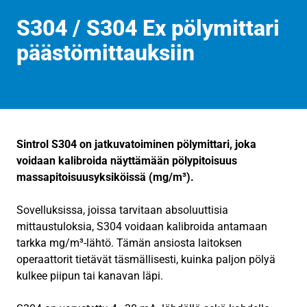
S304 / S304 Ex pölymittari
päästömittauksiin
Sintrol S304 on jatkuvatoiminen pölymittari, joka
voidaan kalibroida näyttämään pölypitoisuus
massapitoisuusyksiköissä (mg/m³).
Sovelluksissa, joissa tarvitaan absoluuttisia
mittaustuloksia, S304 voidaan kalibroida antamaan
tarkka mg/m³-lähtö. Tämän ansiosta laitoksen
operaattorit tietävät täsmällisesti, kuinka paljon pölyä
kulkee piipun tai kanavan läpi.