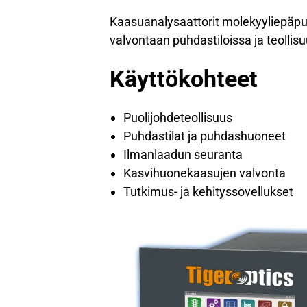
Kaasuanalysaattorit molekyyliepäp
valvontaan puhdastiloissa ja teollis
Käyttökohteet
Puolijohdeteollisuus
Puhdastilat ja puhdashuoneet
Ilmanlaadun seuranta
Kasvihuonekaasujen valvonta
Tutkimus- ja kehityssovellukset