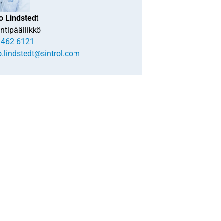
o Lindstedt
ntipäällikkö
 462 6121
o.lindstedt@sintrol.com