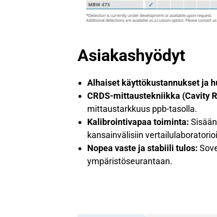
Asiakashyödyt
Alhaiset käyttökustannukset ja h
CRDS-mittaustekniikka (Cavity 
mittaustarkkuus ppb-tasolla.
Kalibrointivapaa toiminta:
Sisäänr
kansainvälisiin vertailulaboratorio
Nopea vaste ja stabiili tulos:
Sove
ympäristöseurantaan.