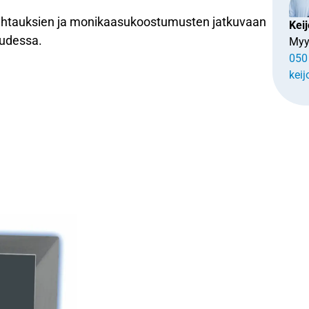
uhtauksien ja monikaasukoostumusten jatkuvaan
Keij
uudessa.
Myy
050
keij