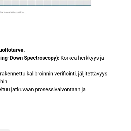
uoltotarve.
Ring-Down Spectroscopy):
Korkea herkkyys ja
akennettu kalibroinnin verifiointi, jäljitettävyys
ihin.
ltuu jatkuvaan prosessivalvontaan ja