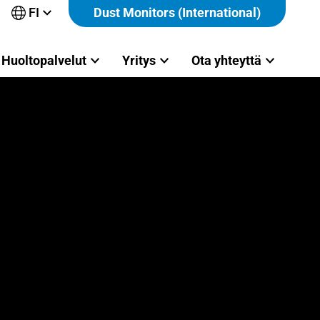
FI
Dust Monitors (International)
Avaa
alavalikko
Huoltopalvelut
Yritys
Ota yhteyttä