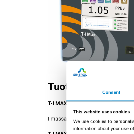
Tuotteet ja mallit
Consent
T-I MAX NH₃
This website uses cookies
Ilmassa esiintyvien ammoniakkimole
We use cookies to personalis
information about your use of
T-I MAX HCl