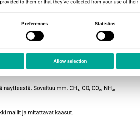
 provided to them or that they’ve collected from your use of their
astilassa. Sisältää ominaisuuden
Preferences
Statistics
een puhdastilasovelluksissa.
Allow selection
 näytteestä. Soveltuu mm. CH₄, CO, CO₂, NH₃,
kki mallit ja mitattavat kaasut.