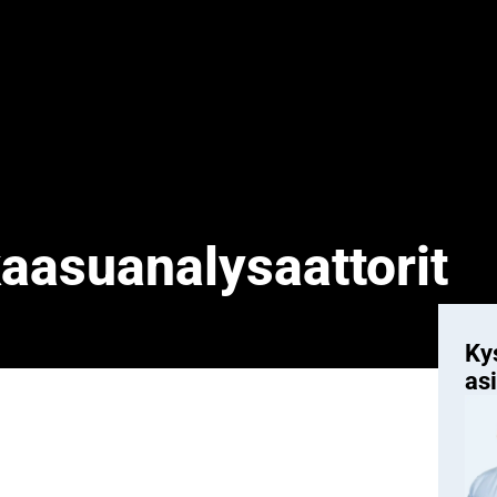
aasuanalysaattorit
Kys
as