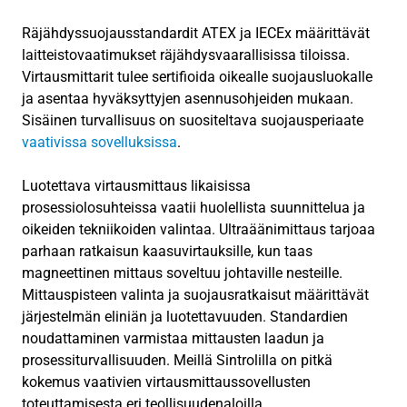
Räjähdyssuojausstandardit ATEX ja IECEx määrittävät
laitteistovaatimukset räjähdysvaarallisissa tiloissa.
Virtausmittarit tulee sertifioida oikealle suojausluokalle
ja asentaa hyväksyttyjen asennusohjeiden mukaan.
Sisäinen turvallisuus on suositeltava suojausperiaate
vaativissa sovelluksissa
.
Luotettava virtausmittaus likaisissa
prosessiolosuhteissa vaatii huolellista suunnittelua ja
oikeiden tekniikoiden valintaa. Ultraäänimittaus tarjoaa
parhaan ratkaisun kaasuvirtauksille, kun taas
magneettinen mittaus soveltuu johtaville nesteille.
Mittauspisteen valinta ja suojausratkaisut määrittävät
järjestelmän eliniän ja luotettavuuden. Standardien
noudattaminen varmistaa mittausten laadun ja
prosessiturvallisuuden. Meillä Sintrolilla on pitkä
kokemus vaativien virtausmittaussovellusten
toteuttamisesta eri teollisuudenaloilla.