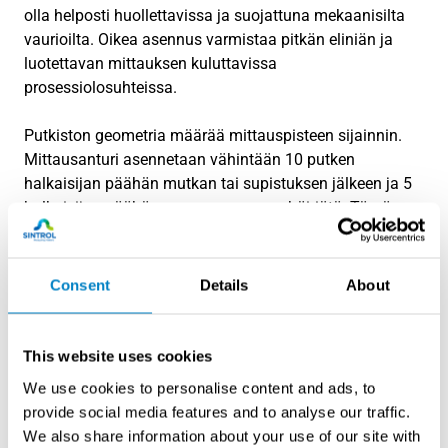
olla helposti huollettavissa ja suojattuna mekaanisilta
vaurioilta. Oikea asennus varmistaa pitkän eliniän ja
luotettavan mittauksen kuluttavissa
prosessiolosuhteissa.
Putkiston geometria määrää mittauspisteen sijainnin.
Mittausanturi asennetaan vähintään 10 putken
halkaisijan päähän mutkan tai supistuksen jälkeen ja 5
halkaisijan päähän ennen seuraavaa häiriötä. Tämä
varmistaa vakaan virtausprofiilin mittauskohdassa.
Suojausratkaisut ovat välttämättömiä kuluttavissa
Consent
Details
About
olosuhteissa. Puhdistusjärjestelmät pitävät anturit
puhtaina, kun taas lämmitys estää kondensaation
muodostumisen. Suojaputket ja -kotelot suojaavat
This website uses cookies
laitteita mekaanisilta iskuilta ja kemikaaleilta.
We use cookies to personalise content and ads, to
provide social media features and to analyse our traffic.
Huollettavuus on suunniteltava etukäteen. Mittauspiste
We also share information about your use of our site with
sijoitetaan helposti saavutettavaan paikkaan