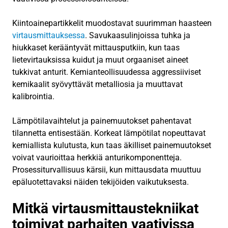
Kiintoainepartikkelit muodostavat suurimman haasteen
virtausmittauksessa
. Savukaasulinjoissa tuhka ja
hiukkaset kerääntyvät mittausputkiin, kun taas
lietevirtauksissa kuidut ja muut orgaaniset aineet
tukkivat anturit. Kemianteollisuudessa aggressiiviset
kemikaalit syövyttävät metalliosia ja muuttavat
kalibrointia.
Lämpötilavaihtelut ja painemuutokset pahentavat
tilannetta entisestään. Korkeat lämpötilat nopeuttavat
kemiallista kulutusta, kun taas äkilliset painemuutokset
voivat vaurioittaa herkkiä anturikomponentteja.
Prosessiturvallisuus kärsii, kun mittausdata muuttuu
epäluotettavaksi näiden tekijöiden vaikutuksesta.
Mitkä virtausmittaustekniikat
toimivat parhaiten vaativissa