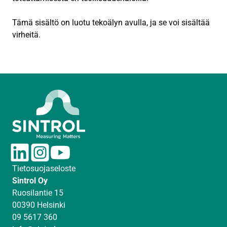
Tämä sisältö on luotu tekoälyn avulla, ja se voi sisältää
virheitä.
L
I
Y
i
n
o
Tietosuojaseloste
n
s
u
Sintrol Oy
k
t
T
Ruosilantie 15
e
a
u
00390 Helsinki
d
g
b
09 5617 360
I
r
e