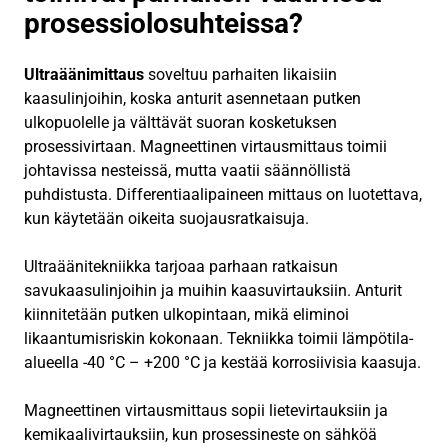
prosessiolosuhteissa?
Ultraäänimittaus
soveltuu parhaiten likaisiin
kaasulinjoihin, koska anturit asennetaan putken
ulkopuolelle ja välttävät suoran kosketuksen
prosessivirtaan. Magneettinen virtausmittaus toimii
johtavissa nesteissä, mutta vaatii säännöllistä
puhdistusta. Differentiaalipaineen mittaus on luotettava,
kun käytetään oikeita suojausratkaisuja.
Ultraäänitekniikka tarjoaa parhaan ratkaisun
savukaasulinjoihin ja muihin kaasuvirtauksiin. Anturit
kiinnitetään putken ulkopintaan, mikä eliminoi
likaantumisriskin kokonaan. Tekniikka toimii lämpötila-
alueella -40 °C – +200 °C ja kestää korrosiivisia kaasuja.
Magneettinen virtausmittaus sopii lietevirtauksiin ja
kemikaalivirtauksiin, kun prosessineste on sähköä