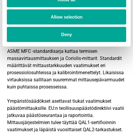
ISO 5167 -standardi on perusstandardi
differentiaalipaineen mittaukselle. Se määrittää
mittausputkien toleranssit, asennusvaatimukset ja
Allow selection
kalibrointimenettelyt. Standardi vaatii dokumentoidun
jäljitettävyyden kansallisiin mittanormaaleihin ja
Deny
säännöllisen kalibroinnin.
ASME MFC -standardisarja kattaa termisen
massavirtausmittauksen ja Coriolis-mittarit. Standardit
määrittävät mittaustarkkuuden vaatimukset eri
prosessiolosuhteissa ja kalibrointimenettelyt. Likaisissa
virtauksissa sallitaan suuremmat mittausepävarmuudet
kuin puhtaissa prosesseissa.
Ympäristösäädökset asettavat tiukat vaatimukset
päästömittauksille. EU:n teollisuuspäästödirektiivi vaatii
jatkuvaa päästöseurantaa ja raportointia.
Mittausjärjestelmien tulee täyttää QAL1-sertifioinnin
vaatimukset ja läpäistä vuosittaiset QAL2-tarkastukset.