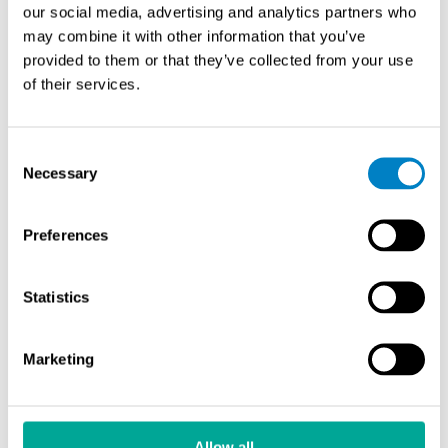
our social media, advertising and analytics partners who
huoltotasoineen ja nostolaitteineen. Vara-anturit ja
may combine it with other information that you’ve
ohitusmahdollisuus varmistavat prosessin jatkuvuuden
provided to them or that they’ve collected from your use
huoltotöiden aikana. Eliniän maksimoimiseksi käytetään
of their services.
kulutusta kestäviä materiaaleja ja säännöllistä
ennakkohuoltoa.
Consent
Mitkä standardit ja säädökset
Necessary
Selection
ohjaavat virtausmittausta
teollisuudessa?
Preferences
ISO 5167 määrittää differentiaalipaineen mittauksen
Statistics
vaatimukset, ASME MFC kattaa massavirtausmittarit ja
IEC 60534 säätelee venttiilien virtausmittausta.
Ympäristösäädökset asettavat tarkkuusvaatimukset
Marketing
päästömittauksille, kun taas turvallisuusstandardit
määrittävät räjähdyssuojauksen vaatimukset.
Allow all