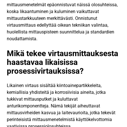
mittausmenetelmät epäonnistuvat näissä olosuhteissa,
koska likaantuminen ja kuluminen vaikuttavat
mittaustarkkuuteen merkittävästi. Onnistunut
virtausmittaus edellyttää oikean tekniikan valintaa,
huolellista mittauspisteen suunnittelua ja standardien
noudattamista.
Mikä tekee virtausmittauksesta
haastavaa likaisissa
prosessivirtauksissa?
Likainen virtaus sisältää kiintoainepartikkeleita,
kemiallisia yhdisteitä ja korrosiivisia aineita, jotka
tukkivat mittausputket ja kuluttavat
anturikomponentteja. Nämä tekijät aiheuttavat
mittausvirheiden kasvua ja laitevaurioita, jotka tekevät
perinteisistä mittausmenetelmistä käyttökelvottomia
vaativissa prosessiolosuhteissa.