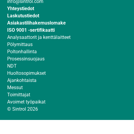
info@sintrol.com
n
a
Yhteystiedot
m
Laskutustiedot
Asiakastilihakemuslomake
ISO 9001 -sertifikaatti
Analysaattorit ja kenttälaitteet
Pölymittaus
Poltonhallinta
Prosessinsuojaus
NDT
Huoltosopimukset
Ajankohtaista
Messut
Toimittajat
Avoimet työpaikat
© Sintrol 2026