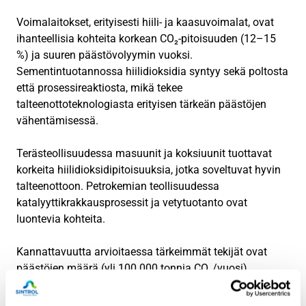
Voimalaitokset, erityisesti hiili- ja kaasuvoimalat, ovat
ihanteellisia kohteita korkean CO₂-pitoisuuden (12–15
%) ja suuren päästövolyymin vuoksi.
Sementintuotannossa hiilidioksidia syntyy sekä poltosta
että prosessireaktiosta, mikä tekee
talteenottoteknologiasta erityisen tärkeän päästöjen
vähentämisessä.
Terästeollisuudessa masuunit ja koksiuunit tuottavat
korkeita hiilidioksidipitoisuuksia, jotka soveltuvat hyvin
talteenottoon. Petrokemian teollisuudessa
katalyyttikrakkausprosessit ja vetytuotanto ovat
luontevia kohteita.
Kannattavuutta arvioitaessa tärkeimmät tekijät ovat
päästöjen määrä (yli 100 000 tonnia CO₂/vuosi),
pitoisuus (yli 10 %), käyttöaste (yli 8 000 tuntia/vuosi) ja
läheisyys kuljetusinfrastruktuuriin tai