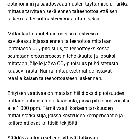
optimoinnin ja säädösvaatimusten täyttämisen. Tarkka
mittaus tarvitaan sekä ennen talteenottoa että sen
jälkeen talteenottoasteen määrittämiseksi.
Mittaukset suoritetaan useassa pisteessä:
savukaasulinjassa ennen talteenottoa mitataan
lähtötason CO₂-pitoisuus, talteenottoyksikössä
seurataan erotusprosessin tehokkuutta ja lopuksi
mitataan jäljelle jäävä CO₂-pitoisuus puhdistetusta
kaasuvirrasta. Nämä mittaukset mahdollistavat
reaaliaikaisen talteenottoasteen laskennan.
Erityisen vaativaa on matalan hiilidioksidipitoisuuden
mittaus puhdistetusta kaasusta, jossa pitoisuus voi olla
alle 1 000 ppm. Tämä vaatii korkean tarkkuuden
mittausratkaisuja, joissa kosteuden kompensaatio ja
kalibrointi ovat kriittisiä tekijöitä.
Säädösvaatimukset edellyttävät jatkuvaa