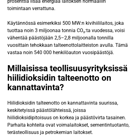
prosenttia lisää energiaa laitoksen normaaliin
toimintaan verrattuna.
Käytännössä esimerkiksi 500 MW:n kivihiililaitos, joka
tuottaa noin 3 miljoonaa tonnia CO₂:ta vuodessa, voisi
vähentää päästöjään 2,5–2,8 miljoonalla tonnilla
vuosittain tehokkaan talteenottolaitteiston avulla. Tämä
vastaa noin 540 000 henkilöauton vuosipäästöjä.
Millaisissa teollisuusyrityksissä
hiilidioksidin talteenotto on
kannattavinta?
Hiilidioksidin talteenotto on kannattavinta suurissa,
keskitetyissä päästölähteissä, joissa
hiilidioksidipitoisuus on korkea ja päästövirta tasainen.
Parhaita kohteita ovat voimalaitokset, sementintuotanto,
terästeollisuus ja petrokemian laitokset.