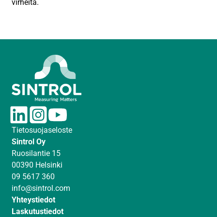
virheitä.
L
I
Y
i
n
o
Tietosuojaseloste
n
s
u
Sintrol Oy
k
t
T
Ruosilantie 15
e
a
u
00390 Helsinki
d
g
b
09 5617 360
I
r
e
info@sintrol.com
n
a
Yhteystiedot
m
Laskutustiedot