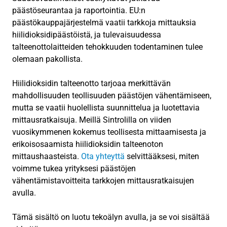
päästöseurantaa ja raportointia. EU:n
päästökauppajärjestelmä vaatii tarkkoja mittauksia
hiilidioksidipäästöistä, ja tulevaisuudessa
talteenottolaitteiden tehokkuuden todentaminen tulee
olemaan pakollista.
Hiilidioksidin talteenotto tarjoaa merkittävän
mahdollisuuden teollisuuden päästöjen vähentämiseen,
mutta se vaatii huolellista suunnittelua ja luotettavia
mittausratkaisuja. Meillä Sintrolilla on viiden
vuosikymmenen kokemus teollisesta mittaamisesta ja
erikoisosaamista hiilidioksidin talteenoton
mittaushaasteista.
Ota yhteyttä
selvittääksesi, miten
voimme tukea yrityksesi päästöjen
vähentämistavoitteita tarkkojen mittausratkaisujen
avulla.
Tämä sisältö on luotu tekoälyn avulla, ja se voi sisältää