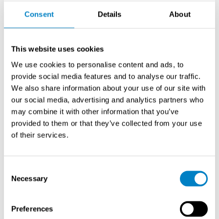
hyödyntämiskohteisiin.
Consent
Details
About
Mitä haasteita hiilidioksidin
talteenotossa on?
This website uses cookies
We use cookies to personalise content and ads, to
Hiilidioksidin talteenoton suurimmat haasteet ovat
provide social media features and to analyse our traffic.
korkeat investointikustannukset, energiankulutuksen
We also share information about your use of our site with
kasvu ja teknologian kypsyysaste. Lisäksi
our social media, advertising and analytics partners who
mittausteknisten haasteiden ratkaiseminen on kriittistä
may combine it with other information that you’ve
prosessin tehokkuudelle.
provided to them or that they’ve collected from your use
of their services.
Investointikustannukset ovat merkittävät: tyypillinen
talteenottolaitos maksaa 100–200 miljoonaa euroa per
miljoona tonnia CO₂-kapasiteettia vuodessa.
Consent
Necessary
Käyttökustannukset kasvavat 30–50 prosenttia
Selection
energiankulutuksen lisääntymisen myötä, sillä
hiilidioksidin erottaminen, puhdistus ja kompressio
Preferences
vaativat runsaasti energiaa.