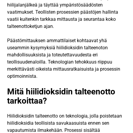
hiilijalanjälkeä ja täyttää ympäristösäädösten
vaatimukset. Teollisten prosessien päästöjen hallinta
vaatii kuitenkin tarkkaa mittausta ja seurantaa koko
talteenottoketjun ajan.
Päästömittauksen ammattilaiset kohtaavat yhä
useammin kysymyksiä hiilidioksidin talteenoton
mahdollisuuksista ja toteutettavuudesta eri
teollisuudenaloilla. Teknologian tehokkuus riippuu
merkittävästi oikeista mittausratkaisuista ja prosessin
optimoinnista.
Mitä hiilidioksidin talteenotto
tarkoittaa?
Hiilidioksidin talteenotto on teknologia, jolla poistetaan
hiilidioksidia teollisista savukaasuista ennen sen
vapautumista ilmakehään. Prosessi sisältää