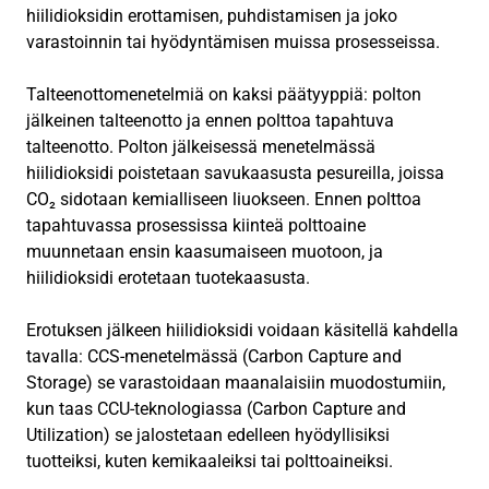
hiilidioksidin erottamisen, puhdistamisen ja joko
varastoinnin tai hyödyntämisen muissa prosesseissa.
Talteenottomenetelmiä on kaksi päätyyppiä: polton
jälkeinen talteenotto ja ennen polttoa tapahtuva
talteenotto. Polton jälkeisessä menetelmässä
hiilidioksidi poistetaan savukaasusta pesureilla, joissa
CO₂ sidotaan kemialliseen liuokseen. Ennen polttoa
tapahtuvassa prosessissa kiinteä polttoaine
muunnetaan ensin kaasumaiseen muotoon, ja
hiilidioksidi erotetaan tuotekaasusta.
Erotuksen jälkeen hiilidioksidi voidaan käsitellä kahdella
tavalla: CCS-menetelmässä (Carbon Capture and
Storage) se varastoidaan maanalaisiin muodostumiin,
kun taas CCU-teknologiassa (Carbon Capture and
Utilization) se jalostetaan edelleen hyödyllisiksi
tuotteiksi, kuten kemikaaleiksi tai polttoaineiksi.