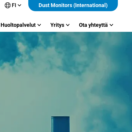
FI
Dust Monitors (International)
Avaa
alavalikko
Huoltopalvelut
Yritys
Ota yhteyttä