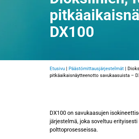
pitkäaikaisn
DX100
Etusivu
|
Päästömittausjärjestelmät
|
Dioks
pitkäaikaisnäytteenotto savukaasuista – 
DX100 on savukaasujen isokineettis
järjestelmä, joka soveltuu erityisesti 
polttoprosesseissa.