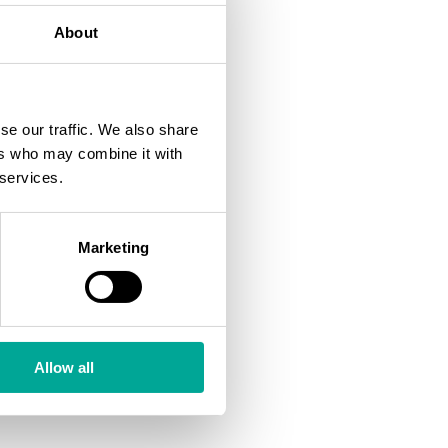
About
se our traffic. We also share
ers who may combine it with
 services.
Marketing
Allow all