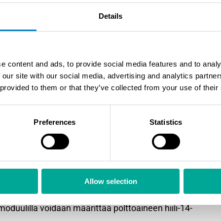
oidaan varustaa myös isokineettisellä
Details
a. Tämä on erityisen kiinnostavaa
ekalaista polttoainetta, josta osa on uusiutuvaa ja
estä hiili-14-isotooppi voidaan määrittää
e content and ads, to provide social media features and to analy
 our site with our social media, advertising and analytics partn
 provided to them or that they’ve collected from your use of their
a säädettävissä sovelluskohteen ja sääntelyn
Preferences
Statistics
äyttää eurooppalaisen EN 1948 -standardin
ten PCB-yhdisteiden määrittämistä koskevat
teenotosta.
ee uusimman WI-BATC:n mukaista päästöjen
Allow selection
ämoduulilla voidaan määrittää polttoaineen hiili-14-