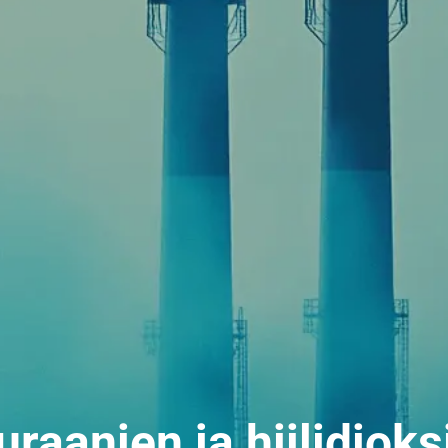
uraanien ja hiilidioks