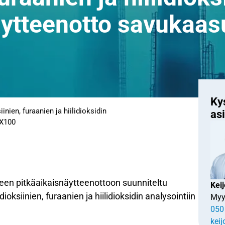
äytteenotto savukaas
Kys
iinien, furaanien ja hiilidioksidin
as
DX100
een pitkäaikaisnäytteenottoon suunniteltu
Keij
dioksiinien, furaanien ja hiilidioksidin analysointiin
Myy
050
keij