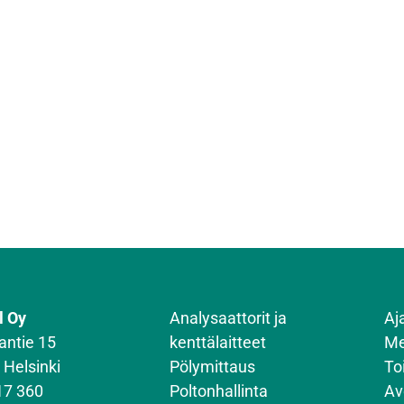
l Oy
Analysaattorit ja
Aj
antie 15
kenttälaitteet
Me
 Helsinki
Pölymittaus
To
17 360
Poltonhallinta
Av