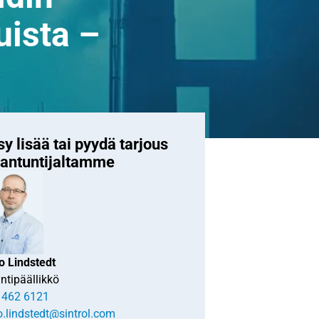
uista –
y lisää tai pyydä tarjous
iantuntijaltamme
o Lindstedt
ntipäällikkö
 462 6121
o.lindstedt@sintrol.com