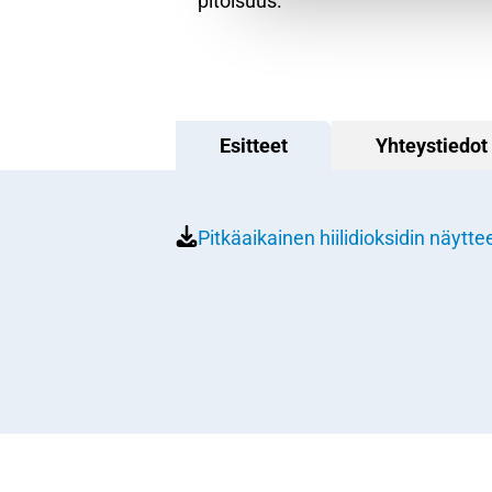
pitoisuus.
Esitteet
Yhteystiedot
Pitkäaikainen hiilidioksidin näyt