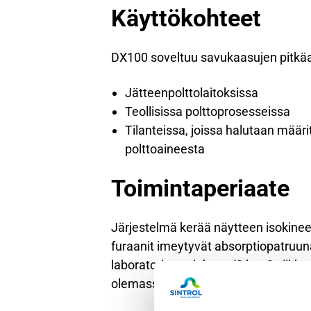
Käyttökohteet
DX100 soveltuu savukaasujen pitkäai
Jätteenpolttolaitoksissa
Teollisissa polttoprosesseissa
Tilanteissa, joissa halutaan määrit
polttoaineesta
Toimintaperiaate
Järjestelmä kerää näytteen isokineett
furaanit imeytyvät absorptiopatruu
laboratoriossa jakson (8 h – 8 viikk
olemassa olevia virtaus- ja lämpötil