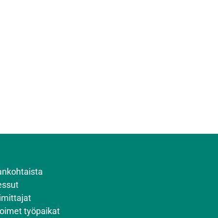
ankohtaista
ssut
imittajat
oimet työpaikat