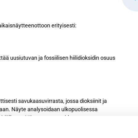
kaisnäytteenottoon erityisesti:
tää uusiutuvan ja fossiilisen hiilidioksidin osuus
isesti savukaasuvirrasta, jossa dioksiinit ja
naan. Näyte analysoidaan ulkopuolisessa
oa) jälkeen. Näytteenotto voidaan toteuttaa
atietoja hyödyntäen.