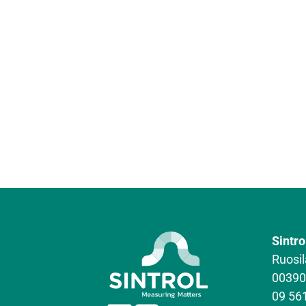
Sintro
Ruosil
00390
09 56