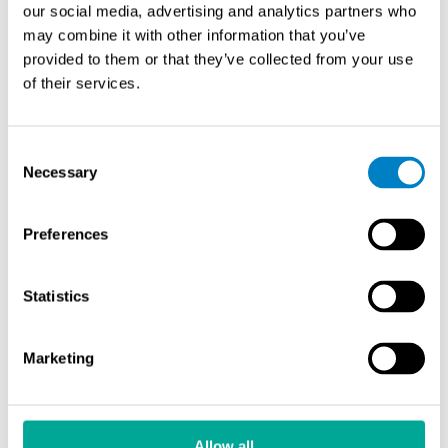
säilymisen.
our social media, advertising and analytics partners who
may combine it with other information that you’ve
Asiakashyödyt
provided to them or that they’ve collected from your use
of their services.
Pitkäaikainen, automaattinen näytteenotto
:
Näytteenottojakso 8 tunnista 30 päivään ilman
Consent
käyttäjän valvontaa
Necessary
Selection
Etäohjattavuus
: Järjestelmä täysin hallittavissa
Internetin tai Intranetin kautta
Luotettavuus ja laajennettavuus
: Yksi ohjausyksikkö
Preferences
ohjaa jopa neljää näytteenottoyksikköä
Sertifioitu laatu
: Täyttää EN 1948 standardin
Statistics
vaatimukset
Marketing
Esitteet
Yhteystiedot
Allow all