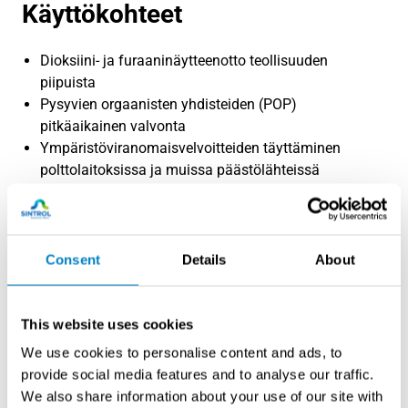
Käyttökohteet
Dioksiini- ja furaaninäytteenotto teollisuuden
piipuista
Pysyvien orgaanisten yhdisteiden (POP)
pitkäaikainen valvonta
Ympäristöviranomaisvelvoitteiden täyttäminen
polttolaitoksissa ja muissa päästölähteissä
Toimintaperiaate
Consent
Details
About
Järjestelmä koostuu kahdesta yksiköstä:
näytteenottoyksikkö asennetaan suoraan piippuun ja
ohjausyksikkö sijoitetaan käyttöystävälliseen ja
This website uses cookies
turvalliseen paikkaan. Näytteenotto tapahtuu
automaattisesti jopa 30 päivän ajan ilman käyttäjän
We use cookies to personalise content and ads, to
läsnäoloa. Materiaalivalinnat (lasi ja titaani) estävät
provide social media features and to analyse our traffic.
kontaminaation ja varmistavat näytteen koostumuksen
We also share information about your use of our site with