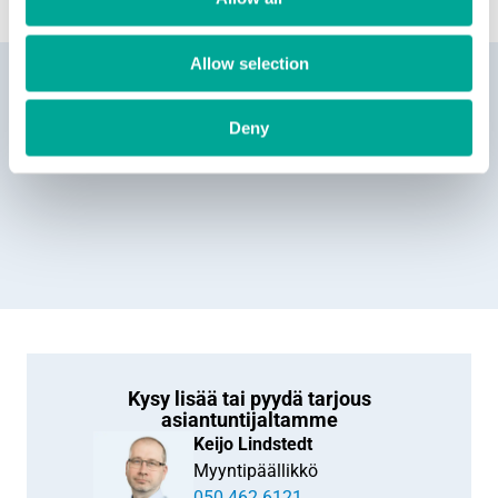
Artikkelit ja uutiset
Allow selection
Jatkuvatoiminen dioksiini- ja furaaninäytteenotin
Deny
Kysy lisää tai pyydä tarjous
asiantuntijaltamme
Keijo Lindstedt
Myyntipäällikkö
050 462 6121