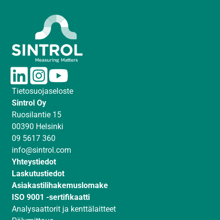
L
I
Y
i
n
o
Tietosuojaseloste
n
s
u
Sintrol Oy
k
t
T
Ruosilantie 15
e
a
u
00390 Helsinki
d
g
b
09 5617 360
I
r
e
info@sintrol.com
n
a
Yhteystiedot
m
Laskutustiedot
Asiakastilihakemuslomake
ISO 9001 -sertifikaatti
Analysaattorit ja kenttälaitteet