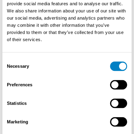
provide social media features and to analyse our traffic.
räjähdyksiä vastaan.
Sintrol Safety – konseptin
We also share information about your use of our site with
ratkaisut keskittyvät kohentamaan teollisuuslaitosten
our social media, advertising and analytics partners who
paloturvallisuutta, ja sen ilmaisu- ja sammutusratkaisut
may combine it with other information that you’ve
mahdollistavat tuotannon jatkumisen ilman
provided to them or that they’ve collected from your use
keskeytyksiä.
of their services.
Consent
Necessary
Selection
Preferences
Päästöjen valvonta (Opsis &
Sintrol): Osasto B41
Statistics
Opsiksen jatkuvatoimiset päästömittausjärjestelmät
yhdessä Sintrolin pölymittareiden ja huoltopalveluiden
Marketing
kanssa tarjoavat keskeytyksettömän ja varmatoimisen