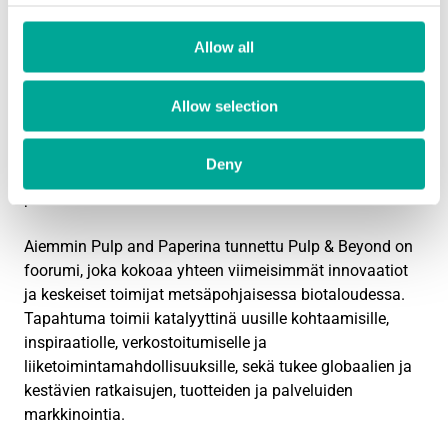
ilmapäästöjen seurannan. Sintrol tarjoaa
kokonaisvaltaisia ratkaisuja päästöjen hallintaan ja
Allow all
ilmanlaadun seurantaan.
Sintrolin sitoutuminen asiantuntevaan palveluun,
Allow selection
innovaatioon ja laatuun yhdistettynä vahvaan
kumppaniverkostoon luo vankan perustan asiakkaille,
Deny
jotka etsivät luotettavia ja edistyksellisiä ratkaisuja
prosessiteollisuuden haasteisiin.
Aiemmin Pulp and Paperina tunnettu Pulp & Beyond on
foorumi, joka kokoaa yhteen viimeisimmät innovaatiot
ja keskeiset toimijat metsäpohjaisessa biotaloudessa.
Tapahtuma toimii katalyyttinä uusille kohtaamisille,
inspiraatiolle, verkostoitumiselle ja
liiketoimintamahdollisuuksille, sekä tukee globaalien ja
kestävien ratkaisujen, tuotteiden ja palveluiden
markkinointia.