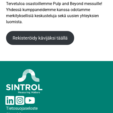
Tervetuloa osastoillemme Pulp and Beyond messuille!
Yhdessä kumppaneidemme kanssa odotamme
merkityksellisiä keskusteluja sekä uusien yhteyksien
luomista.
Rekisteröidy kävijäksi täällä
L
I
Y
i
n
o
Tietosuojaseloste
n
s
u