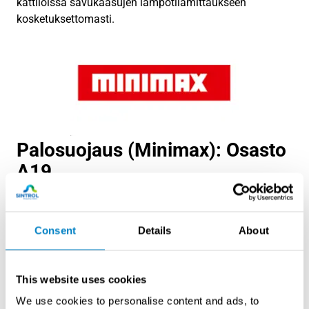
kattiloissa savukaasujen lämpötilamittaukseen
kosketuksettomasti.
Palosuojaus (Minimax): Osasto
A19
Johtavan teollisuuden palosuojausalan yrityksen
Minimaxin yli 120 vuoden kokemus
paloriskien
Consent
Details
About
tunnistamisesta ja sammutuksesta
täydennettynä
Sintrolin innovatiivisella teknologiatarjonnalla ja
paikallisella huolto-osaamisella mahdollistavat
This website uses cookies
asiakkaillemme kattavat kokonaisratkaisut, joilla
We use cookies to personalise content and ads, to
saavutetaan ennaltaehkäisevä suoja paloriskejä ja