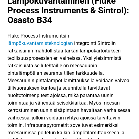
Lämpökuvantaminen (Fluke
Process Instruments & Sintrol):
Osasto B34
Fluke Process Instrumentsin
lämpökuvantamisteknologian
integrointi Sintrolin
ratkaisuihin mahdollistaa tarkan lämpökartoituksen
teollisuusprosessien eri vaiheissa. Yksi yleisimmistä
ratkaisuista sellutehtaille on meesauunin
pintalämpötilan seuranta tiilen tarkkuudella.
Meesauunin pintalämpötilamittauksella voidaan valvoa
tiilivuorauksen kuntoa ja suunnitella tarvittavat
huoltotoimenpiteet ajoissa, mikä parantaa uunin
toimintaa ja vähentää seisokkiaikaa. Myös meesan
kerrostuminen uunin sisäpintaan havaitaan varhaisessa
vaiheessa, jolloin voidaan ryhtyä ajoissa tarvittaviin
toimiin. Infrapunapyrometrit soveltuvat esimerkiksi
meesaunissa poltetun kalkin lämpötilamittaukseen ja