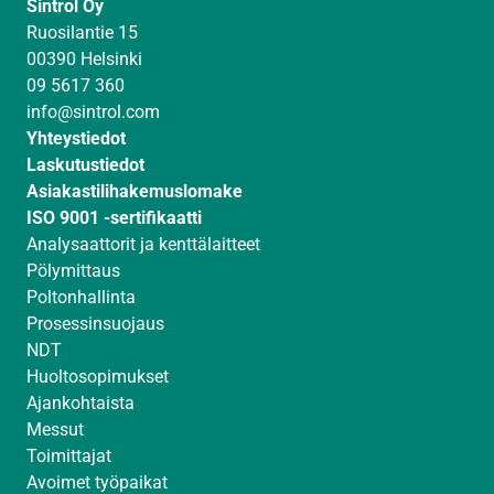
Sintrol Oy
k
t
T
Ruosilantie 15
e
a
u
00390 Helsinki
d
g
b
09 5617 360
I
r
e
info@sintrol.com
n
a
Yhteystiedot
m
Laskutustiedot
Asiakastilihakemuslomake
ISO 9001 -sertifikaatti
Analysaattorit ja kenttälaitteet
Pölymittaus
Poltonhallinta
Prosessinsuojaus
NDT
Huoltosopimukset
Ajankohtaista
Messut
Toimittajat
Avoimet työpaikat