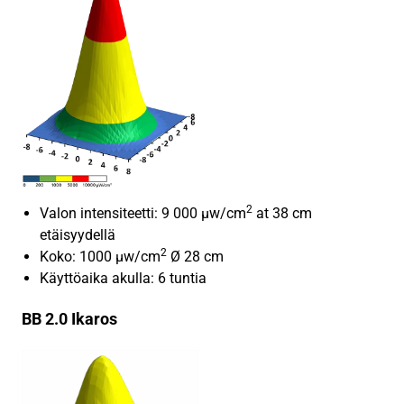
2
Valon intensiteetti: 9 000 µw/cm
at 38 cm
etäisyydellä
2
Koko: 1000 µw/cm
Ø 28 cm
Käyttöaika akulla: 6 tuntia
BB 2.0 Ikaros