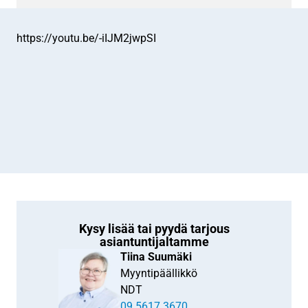
https://youtu.be/-iIJM2jwpSI
Kysy lisää tai pyydä tarjous
asiantuntijaltamme
Tiina Suumäki
Myyntipäällikkö
NDT
09 5617 3670