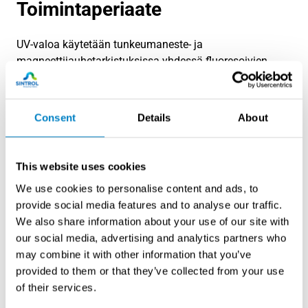
Toimintaperiaate
UV-valoa käytetään tunkeumaneste- ja
magneettijauhetarkistuksissa yhdessä fluoresoivien
indikaattoreiden avulla. Tunkeumanestetarkistuksessa
pinnan halkeamiin kertynyt tai kappaleen tai laitteen
sisältä vuotava indikaattorineste hohtaa UV-valossa ja
Consent
Details
About
on helposti havaittavissa. Magneettijauhetarkistuksessa
kappaleeseen luodaan magneettikenttä ja kappaleen
pinnalle ripotellaan tai suihkutetaan magneettijauhetta.
This website uses cookies
Halkeamat kappaleessa poikkeuttavat
We use cookies to personalise content and ads, to
magneettikenttää, jolloin magneettijauhe tarttuu
provide social media features and to analyse our traffic.
halkeamakohtiin. UV-valo auttaa havaitsemaan
We also share information about your use of our site with
halkeamiin kertyneen fluorisoivan magneettijauheen.
our social media, advertising and analytics partners who
may combine it with other information that you’ve
Ominaisuudet
provided to them or that they’ve collected from your use
of their services.
Täysi valoteho käytettävissä välittömästi ilman