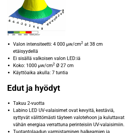
2
Valon intensiteetti: 4 000 µw/cm
at 38 cm
etäisyydellä
Ei sisällä valkoisen valon LED:iä
2
Koko: 1000 µw/cm
Ø 27 cm
Käyttöaika akulla: 7 tuntia
Edut ja hyödyt
Takuu 2-vuotta
Labino LED UV-valaisimet ovat kevyitä, kestäviä,
syttyvät välittömästi täyteen valotehoon ja kuluttavat
vähän energiaa verrattuna perinteisiin UV-valaisimiin.
Tuotantolaadun varmistaminen halkeamien ja