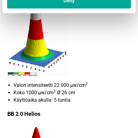
Deny
2
Valon intensiteetti 22 000 μw/cm
2
Koko 1000 μw/cm
Ø 26 cm
Käyttöaika akulla: 5 tuntia
BB 2.0 Helios