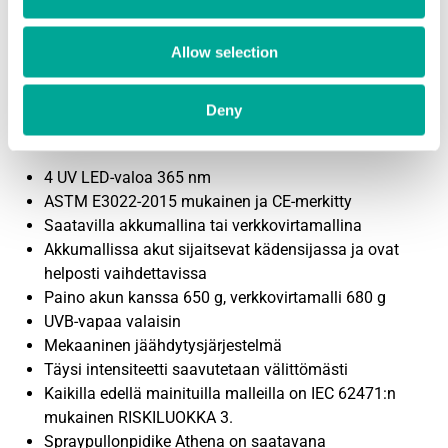
MB 3.0 Zeus: 4 000 μW/cm2 voimakkaan valkoisen
valon kanssa.
MB 3.0 Hermes: 4 000 μW/cm2 ilman valkoista
Allow selection
valoa.
Deny
Ominaisuudet
4 UV LED-valoa 365 nm
ASTM E3022-2015 mukainen ja CE-merkitty
Saatavilla akkumallina tai verkkovirtamallina
Akkumallissa akut sijaitsevat kädensijassa ja ovat
helposti vaihdettavissa
Paino akun kanssa 650 g, verkkovirtamalli 680 g
UVB-vapaa valaisin
Mekaaninen jäähdytysjärjestelmä
Täysi intensiteetti saavutetaan välittömästi
Kaikilla edellä mainituilla malleilla on IEC 62471:n
mukainen RISKILUOKKA 3.
Spraypullonpidike Athena on saatavana