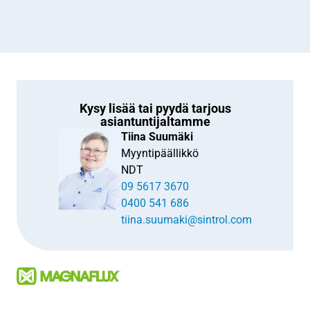
Kysy lisää tai pyydä tarjous
asiantuntijaltamme
Tiina Suumäki
Myyntipäällikkö
NDT
09 5617 3670
0400 541 686
tiina.suumaki@sintrol.com